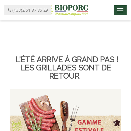
Panneau de gestion des cookies
(+33)2 51 87 85 29
M
e
n
u
L’ÉTÉ ARRIVE À GRAND PAS !
LES GRILLADES SONT DE
RETOUR